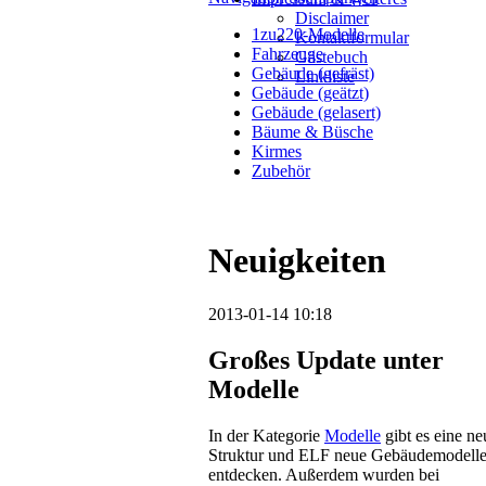
Disclaimer
1zu220-Modelle
Kontaktformular
Fahrzeuge
Gästebuch
Gebäude (gefräst)
Linkliste
Gebäude (geätzt)
Gebäude (gelasert)
Bäume & Büsche
Kirmes
Zubehör
Neuigkeiten
2013-01-14 10:18
Großes Update unter
Modelle
In der Kategorie
Modelle
gibt es eine ne
Struktur und ELF neue Gebäudemodelle
entdecken. Außerdem wurden bei