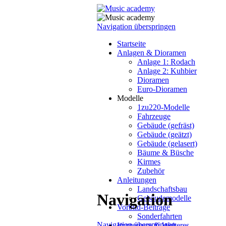
Navigation überspringen
Startseite
Anlagen & Dioramen
Anlage 1: Rodach
Anlage 2: Kuhbier
Dioramen
Euro-Dioramen
Modelle
1zu220-Modelle
Fahrzeuge
Gebäude (gefräst)
Gebäude (geätzt)
Gebäude (gelasert)
Bäume & Büsche
Kirmes
Zubehör
Anleitungen
Landschaftsbau
Navigation
Gebäudemodelle
Vorbild-Beiträge
Sonderfahrten
Navigation überspringen
Impressum & Weiteres