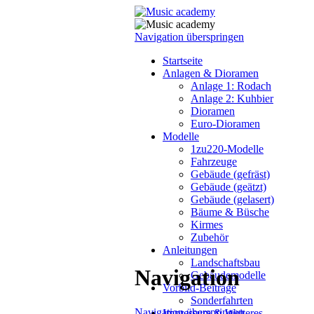
Navigation überspringen
Startseite
Anlagen & Dioramen
Anlage 1: Rodach
Anlage 2: Kuhbier
Dioramen
Euro-Dioramen
Modelle
1zu220-Modelle
Fahrzeuge
Gebäude (gefräst)
Gebäude (geätzt)
Gebäude (gelasert)
Bäume & Büsche
Kirmes
Zubehör
Anleitungen
Landschaftsbau
Navigation
Gebäudemodelle
Vorbild-Beiträge
Sonderfahrten
Navigation überspringen
Impressum & Weiteres