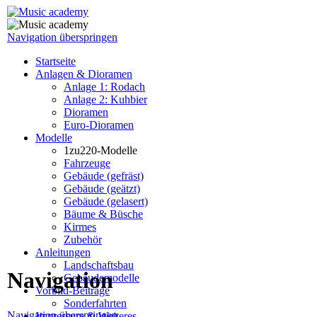
Navigation überspringen
Startseite
Anlagen & Dioramen
Anlage 1: Rodach
Anlage 2: Kuhbier
Dioramen
Euro-Dioramen
Modelle
1zu220-Modelle
Fahrzeuge
Gebäude (gefräst)
Gebäude (geätzt)
Gebäude (gelasert)
Bäume & Büsche
Kirmes
Zubehör
Anleitungen
Landschaftsbau
Navigation
Gebäudemodelle
Vorbild-Beiträge
Sonderfahrten
Navigation überspringen
Impressum & Weiteres