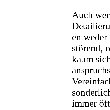
Auch werd
Detailier
entweder 
störend, 
kaum sic
anspruchs
Vereinfa
sonderlic
immer öft