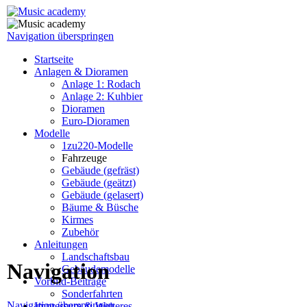
Navigation überspringen
Startseite
Anlagen & Dioramen
Anlage 1: Rodach
Anlage 2: Kuhbier
Dioramen
Euro-Dioramen
Modelle
1zu220-Modelle
Fahrzeuge
Gebäude (gefräst)
Gebäude (geätzt)
Gebäude (gelasert)
Bäume & Büsche
Kirmes
Zubehör
Anleitungen
Landschaftsbau
Navigation
Gebäudemodelle
Vorbild-Beiträge
Sonderfahrten
Navigation überspringen
Impressum & Weiteres